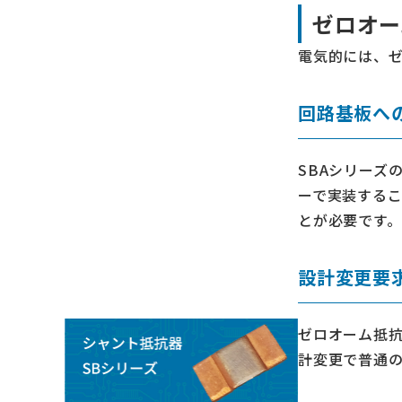
ゼロオー
電気的には、
回路基板へ
SBAシリーズ
ーで実装する
とが必要です。
設計変更要
ゼロオーム抵
計変更で普通