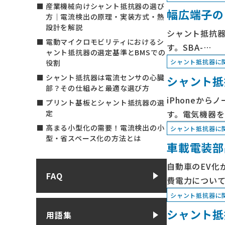
産業機械向けシャント抵抗器の選び
幅広端子の
方｜電流検出の原理・実装方式・熱
設計を解説
シャント抵抗器
電動マイクロモビリティにおけるシ
す。SBA-…
ャント抵抗器の選定基準とBMSでの
シャント抵抗器に
役割
シャント抵抗器は電流センサの心臓
シャント抵
部？その仕組みと最適な選び方
iPhoneか
プリント基板とシャント抵抗器の選
す。電気機器を
定
高まる小型化の需要！電流検出の小
シャント抵抗器に
型・省スペース化の方法とは
車載電装部
自動車のEV化
FAQ
費電力につい
シャント抵抗器に
シャント抵
用語集