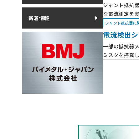
シャント抵抗
な電流測定を
新着情報
シャント抵抗器に
電流検出シ
一部の抵抗器
ミスタを搭載