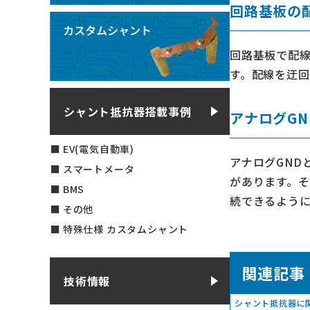
回路基板の
回路基板で配
す。配線を迂
シャント抵抗器搭載事例
アナログGN
EV(電気自動車)
アナログGND
スマートメータ
があります。そ
BMS
続できるよう
その他
特殊仕様 カスタムシャント
関連記事
技術情報
シャント抵抗器に