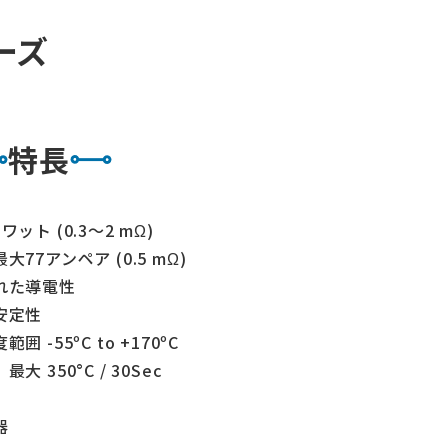
リーズ
特長
ット (0.3～2 mΩ)
77アンペア (0.5 mΩ)
れた導電性
安定性
 -55ºC to +170ºC
 350°C / 30Sec
器