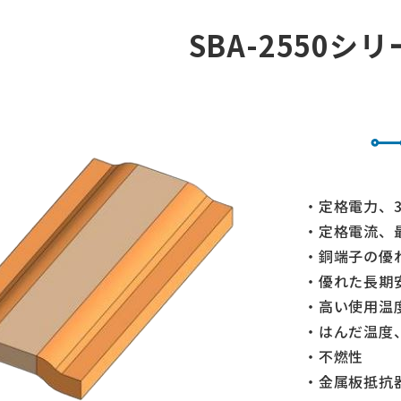
SBA-2550シ
・定格電力、3ワ
・定格電流、最大
・銅端子の優
・優れた長期
・高い使用温度範囲
・はんだ温度、最大
・不燃性
・金属板抵抗