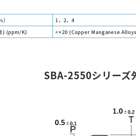
％）
1，2，4
) (ppm/K)
<+20 (Copper Manganese Alloys)
SBA-2550シリー