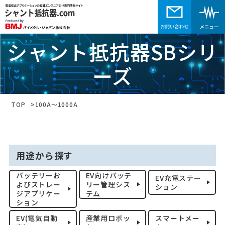
シャント抵抗器SBシリ
ーズ
TOP
100A～1000A
用途から探す
バッテリーお
EV向けバッテ
EV充電ステー
よびストレー
リー管理シス
ション
ジアプリケー
テム
ション
EV(電気自動
産業用ロボッ
スマートメー