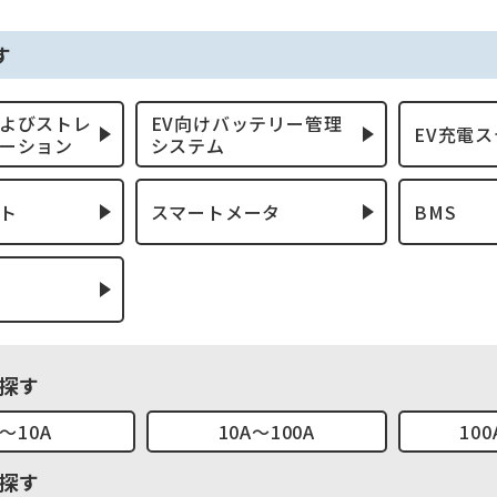
す
よびストレ
EV向けバッテリー管理
EV充電
ーション
システム
ト
スマートメータ
BMS
探す
A～10A
10A～100A
100
探す