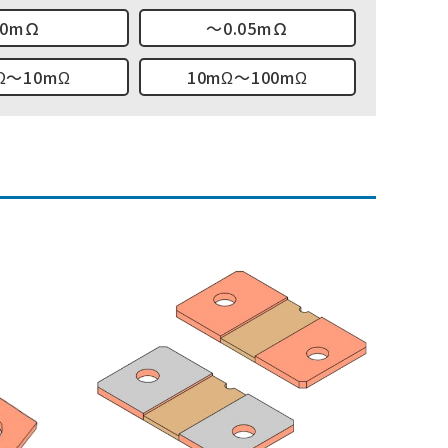
0mΩ
～0.05mΩ
Ω～10mΩ
10mΩ～100mΩ