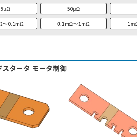
25μΩ
50μΩ
mΩ～0.1mΩ
0.1mΩ～1mΩ
1m
ジスタータ モータ制御