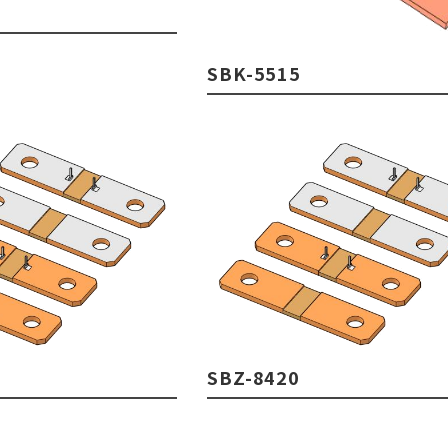
SBK-5515
SBZ-8420