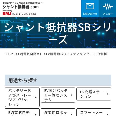
シャント抵抗器SBシリ
ーズ
TOP
EV(電気自動車)
EV用電動パワーステアリング モータ制御
用途から探す
バッテリーお
EV向けバッテ
EV充電ステー
よびストレー
リー管理シス
ション
ジアプリケー
テム
ション
EV(電気自動
産業用ロボッ
スマートメー