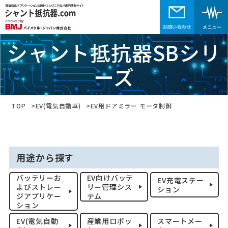
シャント抵抗器SBシリ
ーズ
TOP
EV(電気自動車)
EV用ドアミラー モータ制御
用途から探す
バッテリーお
EV向けバッテ
EV充電ステー
よびストレー
リー管理シス
ション
ジアプリケー
テム
ション
EV(電気自動
産業用ロボッ
スマートメー