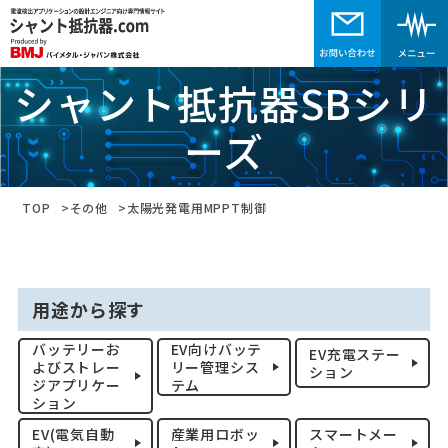
シャント抵抗器SBシリ
ーズ
TOP
その他
太陽光発電用MPPT制御
用途から探す
バッテリーお
EV向けバッテ
EV充電ステー
よびストレー
リー管理シス
ション
ジアプリケー
テム
ション
EV(電気自動
産業用ロボッ
スマートメー