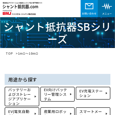
シャント抵抗器SBシリ
ーズ
TOP
1mΩ～10mΩ
用途から探す
バッテリーお
EV向けバッテ
EV充電ステー
よびストレー
リー管理シス
ション
ジアプリケー
テム
ション
EV(電気自動
産業用ロボッ
スマートメー