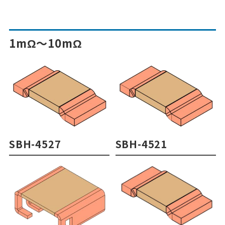
1mΩ～10mΩ
SBH-4527
SBH-4521